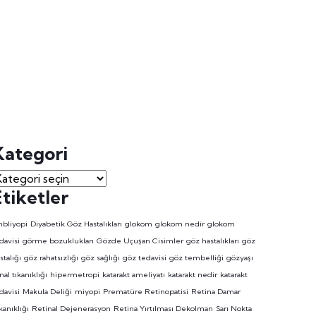
Kategori
Etiketler
bliyopi
Diyabetik Göz Hastalıkları
glokom
glokom nedir
glokom
davisi
görme bozuklukları
Gözde Uçuşan Cisimler
göz hastalıkları
göz
stalığı
göz rahatsızlığı
göz sağlığı
göz tedavisi
göz tembelliği
gözyaşı
nal tıkanıklığı
hipermetropi
katarakt ameliyatı
katarakt nedir
katarakt
davisi
Makula Deliği
miyopi
Prematüre Retinopatisi
Retina Damar
kanıklığı
Retinal Dejenerasyon
Retina Yırtılması Dekolman
Sarı Nokta