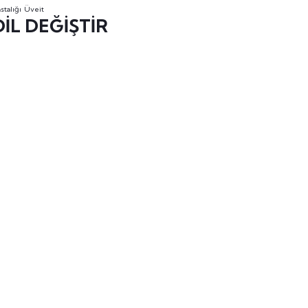
stalığı
Üveit
DİL DEĞİŞTİR