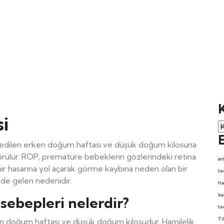
i
e edilen erken doğum haftası ve düşük doğum kilosuna
görülür. ROP, prematüre bebeklerin gözlerindeki retina
am
nir hasarına yol açarak görme kaybına neden olan bir
te
önde gelen nedenidir.
ha
ka
sebepleri nelerdir?
te
Tı
n doğum haftası ve düşük doğum kilosudur. Hamilelik