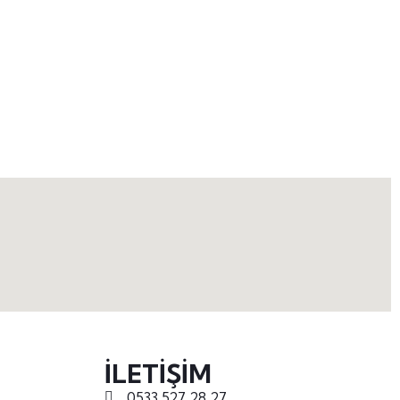
İLETİŞİM
0533 527 28 27