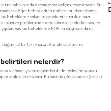
Ha
 retina tabakasında damarlanma gelişimi evresi başlar. Bu
 tamamlanır. Eğer bebek erken doğarsa bu damarlanma
 bu bebeklerde solunum problemi ile birlikte bazı
lardan solunum probleminde bebeklere yüksek doz oksijen
in uygulanması bu bebeklerde ROP’un oluşmasında en
ı, doğumsal bir takım sakatlıklar olması durumu
elirtileri nelerdir?
k hasta ve hasta yakını tarafından ifade edilen bir şikayet
rotokolleri ile izlenir. Bu hastalık göz arkasının (retina)