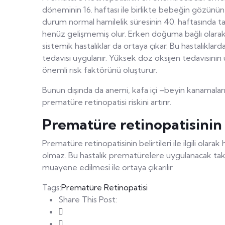
döneminin 16. haftası ile birlikte bebeğin gözünün
durum normal hamilelik süresinin 40. haftasında
henüz gelişmemiş olur. Erken doğuma bağlı olarak
sistemik hastalıklar da ortaya çıkar. Bu hastalık
tedavisi uygulanır. Yüksek doz oksijen tedavisin
önemli risk faktörünü oluşturur.
Bunun dışında da anemi, kafa içi –beyin kanamalar
prematüre retinopatisi riskini artırır.
Prematüre retinopatisinin b
Prematüre retinopatisinin belirtileri ile ilgili olara
olmaz. Bu hastalık prematürelere uygulanacak takip p
muayene edilmesi ile ortaya çıkarılır
Tags:
Prematüre Retinopatisi
Share This Post: