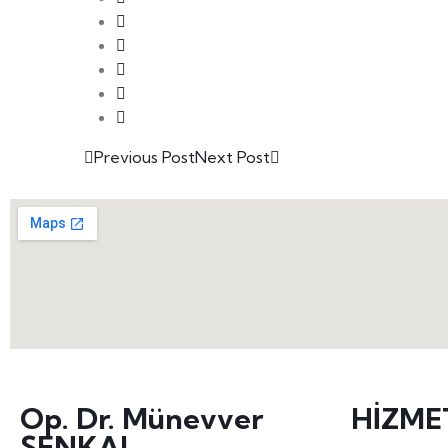
Previous Post
Next Post
Op. Dr. Münevver
HİZME
ŞENKAL